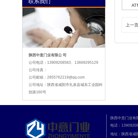
联系我们
A
上一
陕西中意门业有限公 司
公司电话：13909208583、13669295129
公司传真：
公司邮箱：2855762219@qq.com
公司地址：陕西省咸阳市礼泉县城东工业园科
技路160号
陕西中意门业有限
电话：13909208
地址：陕西省咸