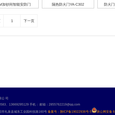
TM加钞间智能安防门
隔热防火门YA-C302
防火门G
页
1
下一页
公 司
583、13669295129
手机：
邮箱：2855762219@qq.com
阳市礼泉县城东工业园科技路160号
备案号：陕ICP备19022936号-5
陕公网安备 61